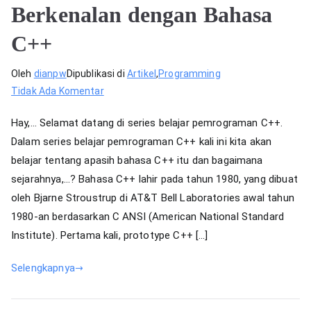
Berkenalan dengan Bahasa
C++
Oleh
dianpw
Dipublikasi di
Artikel
,
Programming
pada
Tidak Ada Komentar
Berkenalan
Hay,… Selamat datang di series belajar pemrograman C++.
dengan
Dalam series belajar pemrograman C++ kali ini kita akan
Bahasa
belajar tentang apasih bahasa C++ itu dan bagaimana
C++
sejarahnya,…? Bahasa C++ lahir pada tahun 1980, yang dibuat
oleh Bjarne Stroustrup di AT&T Bell Laboratories awal tahun
1980-an berdasarkan C ANSI (American National Standard
Institute). Pertama kali, prototype C++ […]
Selengkapnya