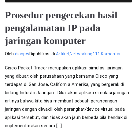
Prosedur pengecekan hasil
pengalamatan IP pada
jaringan komputer
pada
Oleh
dianpw
Dipublikasi di
Artikel
,
Networking
111 Komentar
Prosedu
Cisco Packet Tracer merupakan aplikasi simulasi jaringan,
pengec
yang dibuat oleh perusahaan yang bernama Cisco yang
hasil
terdapat di San Jose, California Amerika, yang bergerak di
pengal
IP
bidang Industri Jaringan. Dikatakan aplikasi simulasi jaringan
pada
artinya bahwa kita bisa membuat sebuah perancangan
jaringan
jaringan dengan diwakili oleh perangkat/device virtual pada
komput
aplikasi tersebut, dan tidak akan jauh berbeda bila hendak di
implementasikan secara […]