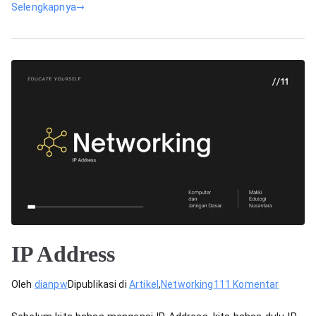
Selengkapnya
IP Address
pada
Oleh
dianpw
Dipublikasi di
Artikel
,
Networking
111 Komentar
IP