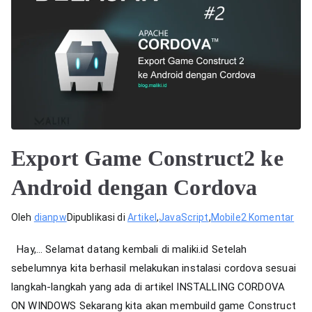
Export Game Construct2 ke
Android dengan Cordova
pad
Oleh
dianpw
Dipublikasi di
Artikel
,
JavaScript
,
Mobile
2 Komentar
Exp
Hay,… Selamat datang kembali di maliki.id Setelah
Ga
sebelumnya kita berhasil melakukan instalasi cordova sesuai
Con
langkah-langkah yang ada di artikel INSTALLING CORDOVA
ke
And
ON WINDOWS Sekarang kita akan membuild game Construct