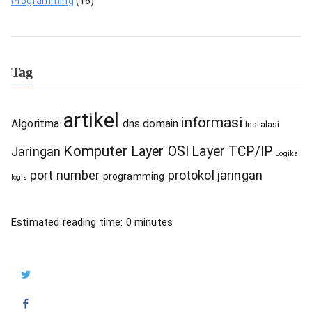
Programming
(16)
Tag
artikel
informasi
Algoritma
dns
domain
Instalasi
Komputer
Layer OSI
Layer TCP/IP
Jaringan
Logika
port number
protokol jaringan
programming
logis
Estimated reading time:
0
minutes