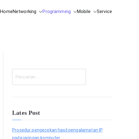
Home
Networking
Programming
Mobile
Service
C
a
r
i
Lates Post
Prosedur pengecekan hasil pengalamatan IP
pada jaringan komputer