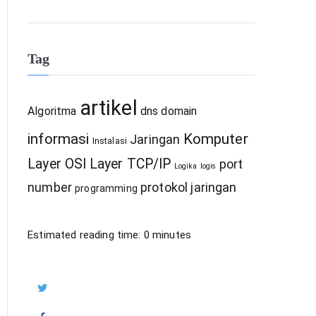
Tag
artikel
Algoritma
dns
domain
informasi
Komputer
Jaringan
Instalasi
Layer OSI
Layer TCP/IP
port
Logika
logis
number
protokol jaringan
programming
Estimated reading time:
0
minutes