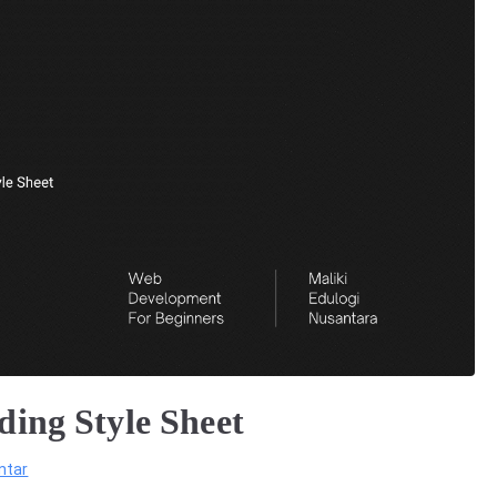
ing Style Sheet
pada
ntar
Berkenalan