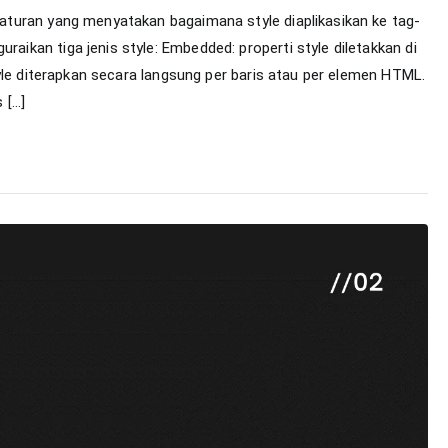
turan yang menyatakan bagaimana style diaplikasikan ke tag-
dengan
kan tiga jenis style: Embedded: properti style diletakkan di
Cascading
yle diterapkan secara langsung per baris atau per elemen HTML.
Style
Sheet
 […]