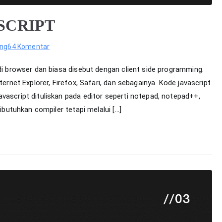
ASCRIPT
pada
ng
64 Komentar
Berkenalan
 di browser dan biasa disebut dengan client side programming.
dengan
ternet Explorer, Firefox, Safari, dan sebagainya. Kode javascript
JAVASCRIPT
vascript dituliskan pada editor seperti notepad, notepad++,
dibutuhkan compiler tetapi melalui […]