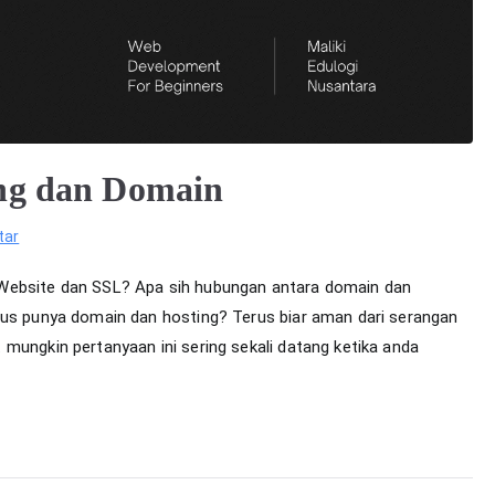
ng dan Domain
pada
tar
Berkenalan
 Website dan SSL? Apa sih hubungan antara domain dan
dengan
rus punya domain dan hosting? Terus biar aman dari serangan
Hosting
mungkin pertanyaan ini sering sekali datang ketika anda
dan
Domain