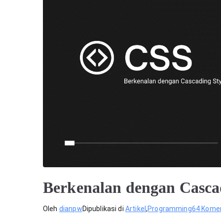
Berkenalan dengan Cascad
Oleh
dianpw
Dipublikasi di
Artikel
,
Programming
64 Kome