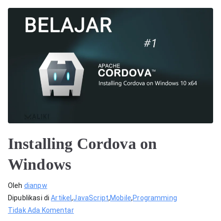
Installing Cordova on
Windows
Oleh
dianpw
Dipublikasi di
Artikel
,
JavaScript
,
Mobile
,
Programming
pada
Tidak Ada Komentar