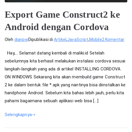
Export Game Construct2 ke
Android dengan Cordova
pad
Oleh
dianpw
Dipublikasi di
Artikel
,
JavaScript
,
Mobile
2 Komentar
Exp
Hay,… Selamat datang kembali di maliki.id Setelah
Ga
sebelumnya kita berhasil melakukan instalasi cordova sesuai
Con
langkah-langkah yang ada di artikel INSTALLING CORDOVA
ke
And
ON WINDOWS Sekarang kita akan membuild game Construct
den
2 ke dalam bentuk file *.apk yang nantinya bisa diinstalkan ke
Cor
handphone Android. Sebelum kita bahas lebih jauh, perlu kita
pahami bagaimana sebuah aplikasi web bisa […]
Selengkapnya