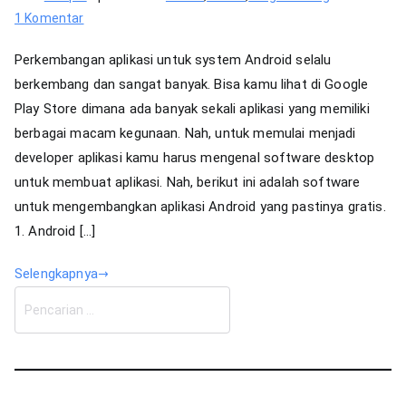
pada
1 Komentar
Software
Perkembangan aplikasi untuk system Android selalu
Pengembangan
berkembang dan sangat banyak. Bisa kamu lihat di Google
Aplikasi
Play Store dimana ada banyak sekali aplikasi yang memiliki
Mobile
berbagai macam kegunaan. Nah, untuk memulai menjadi
developer aplikasi kamu harus mengenal software desktop
untuk membuat aplikasi. Nah, berikut ini adalah software
untuk mengembangkan aplikasi Android yang pastinya gratis.
1. Android […]
Selengkapnya
C
a
r
i