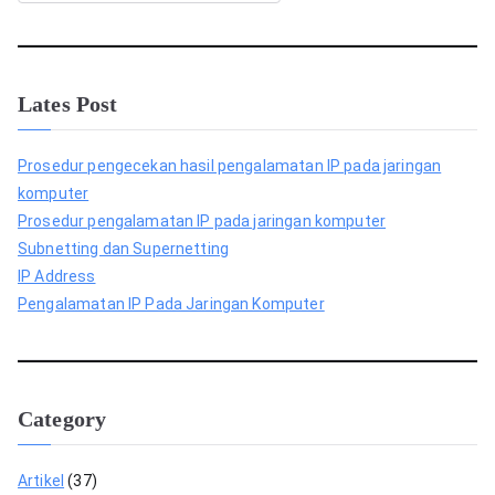
r
i
Lates Post
Prosedur pengecekan hasil pengalamatan IP pada jaringan
komputer
Prosedur pengalamatan IP pada jaringan komputer
Subnetting dan Supernetting
IP Address
Pengalamatan IP Pada Jaringan Komputer
Category
Artikel
(37)