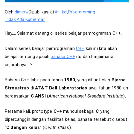
Oleh
dianpw
Dipublikasi di
Artikel
,
Programming
pada
Tidak Ada Komentar
Berkenalan
Hay,… Selamat datang di series belajar pemrograman C++.
dengan
Bahasa
Dalam series belajar pemrograman
C++
kali ini kita akan
C++
belajar tentang apasih
bahasa C++
itu dan bagaimana
sejarahnya,…?
Bahasa C++ lahir pada tahun
1980
, yang dibuat oleh
Bjarne
Stroustrup
di
AT&T Bell Laboratories
awal tahun 1980-an
berdasarkan
C ANSI
(
American National Standard Institute
).
Pertama kali, prototype
C++
muncul sebagai
C
yang
dipercanggih dengan fasilitas kelas, bahasa tersebut disebut
“
C dengan kelas
” (
C with Class
).