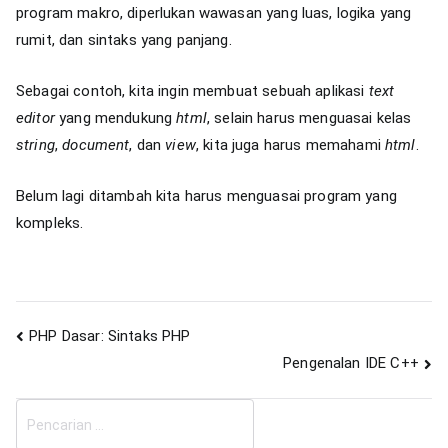
program makro, diperlukan wawasan yang luas, logika yang
rumit, dan sintaks yang panjang.
Sebagai contoh, kita ingin membuat sebuah aplikasi
text
editor
yang mendukung
html
, selain harus menguasai kelas
string
,
document
, dan
view
, kita juga harus memahami
html
.
Belum lagi ditambah kita harus menguasai program yang
kompleks.
Navigasi
PHP Dasar: Sintaks PHP
Pengenalan IDE C++
pos
C
a