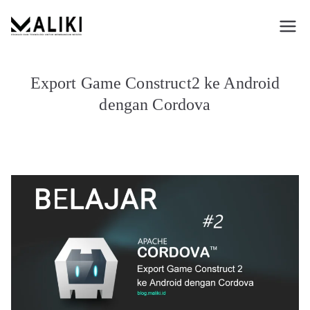
Loncat
ke
MALIKI EDULOGI
EDUKASI DAN TEKNOLOGI UNTUK
konten
MEMBANGUN NEGERI
NUSANTARA
Export Game Construct2 ke Android
dengan Cordova