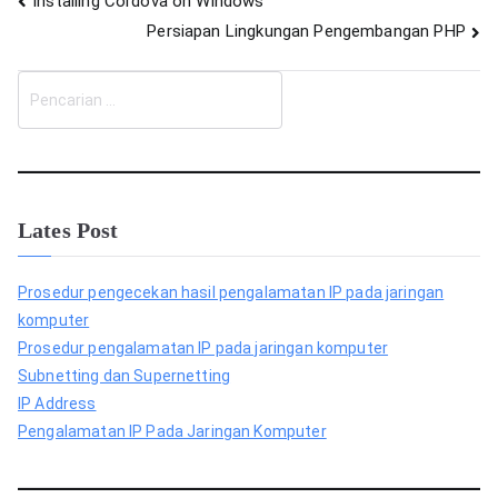
Navigasi
Installing Cordova on Windows
Persiapan Lingkungan Pengembangan PHP
pos
C
a
r
i
Lates Post
Prosedur pengecekan hasil pengalamatan IP pada jaringan
komputer
Prosedur pengalamatan IP pada jaringan komputer
Subnetting dan Supernetting
IP Address
Pengalamatan IP Pada Jaringan Komputer