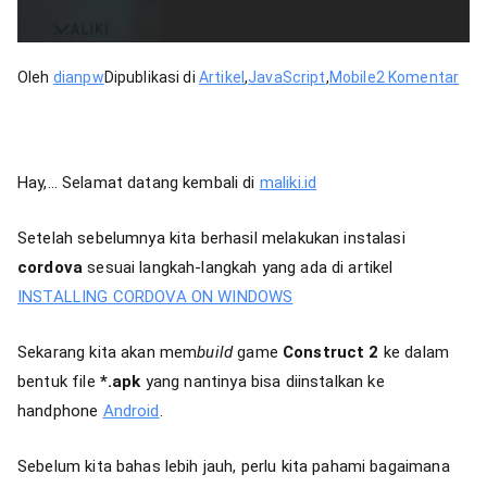
pad
Oleh
dianpw
Dipublikasi di
Artikel
,
JavaScript
,
Mobile
2 Komentar
Exp
Ga
Con
Hay,… Selamat datang kembali di
maliki.id
ke
And
Setelah sebelumnya kita berhasil melakukan instalasi
den
cordova
sesuai langkah-langkah yang ada di artikel
Cor
INSTALLING CORDOVA ON WINDOWS
Sekarang kita akan mem
build
game
Construct 2
ke dalam
bentuk file
*.apk
yang nantinya bisa diinstalkan ke
handphone
Android
.
Sebelum kita bahas lebih jauh, perlu kita pahami bagaimana