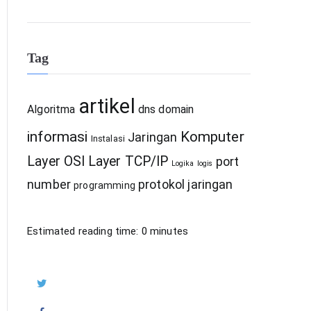
Tag
artikel
Algoritma
dns
domain
informasi
Komputer
Jaringan
Instalasi
Layer OSI
Layer TCP/IP
port
Logika
logis
number
protokol jaringan
programming
Estimated reading time:
0
minutes