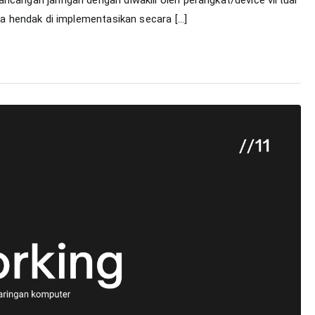
IP
ila hendak di implementasikan secara […]
pada
jaringan
komputer