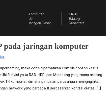
P pada jaringan komputer
pada
tar
Prosedur
supernetting, maka coba diperhatikan contoh-contoh kasus
pengalamatan
lki 3 divisi yaitu R&D, HRD, dan Marketing yang mana masing-
IP
anyak 14 komputer, dimana pimpinan perusahaan menginginkan
pada
jaringan
ngan network yang berbeda !! Berdasarkan kondisi diatas, […]
komputer