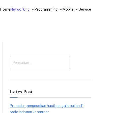
Home
Networking
Programming
Mobile
Service
C
a
r
i
Lates Post
Prosedur pengecekan hasil pengalamatan IP
pada jaringan komputer