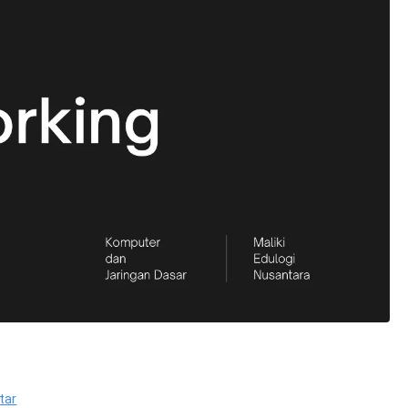
pada
tar