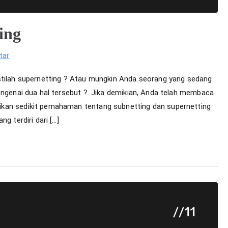
ing
pada
tar
Subnetting
stilah supernetting ? Atau mungkin Anda seorang yang sedang
dan
engenai dua hal tersebut ?. Jika demikian, Anda telah membaca
Supernetting
ikan sedikit pemahaman tentang subnetting dan supernetting
g terdiri dari […]