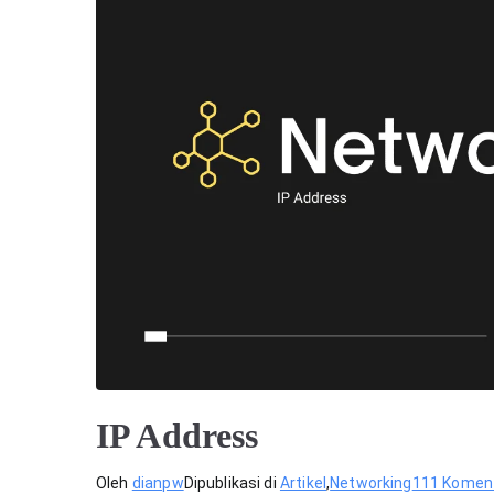
IP Address
Oleh
dianpw
Dipublikasi di
Artikel
,
Networking
111 Komen