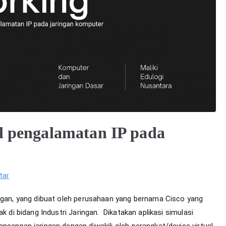
l pengalamatan IP pada
pada
tar
Prosedur
ingan, yang dibuat oleh perusahaan yang bernama Cisco yang
pengecekan
k di bidang Industri Jaringan. Dikatakan aplikasi simulasi
hasil
ncangan jaringan dengan diwakili oleh perangkat/device virtual
pengalamatan