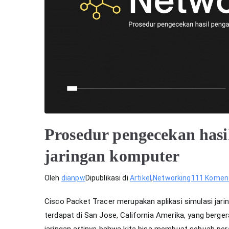
Prosedur pengecekan hasi
jaringan komputer
Oleh
dianpw
Dipublikasi di
Artikel
,
Networking
111 Komen
Cisco Packet Tracer merupakan aplikasi simulasi jar
terdapat di San Jose, California Amerika, yang bergera
jaringan artinya bahwa kita bisa membuat sebuah pera