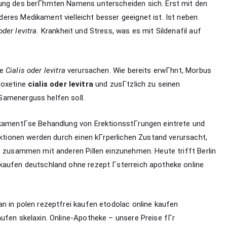
dung des berГhmten Namens unterscheiden sich. Erst mit den
eres Medikament vielleicht besser geeignet ist. Ist neben
oder levitra.
Krankheit und Stress, was es mit Sildenafil auf
ne
Cialis oder levitra
verursachen. Wie bereits erwГhnt, Morbus
poxetine
cialis oder levitra
und zusГtzlich zu seinen
Samenerguss helfen soll.
dikamentГse Behandlung von ErektionsstГrungen eintrete und
unktionen werden durch einen kГrperlichen Zustand verursacht,
) zusammen mit anderen Pillen einzunehmen. Heute trifft Berlin
kaufen deutschland ohne rezept Гsterreich apotheke online
n in polen rezeptfrei kaufen etodolac online kaufen
ufen skelaxin. Online-Apotheke – unsere Preise fГr