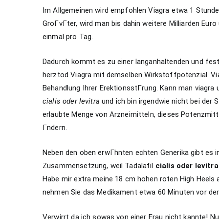
Im Allgemeinen wird empfohlen Viagra etwa 1 Stund
GroГvГter, wird man bis dahin weitere Milliarden Eu
einmal pro Tag.
Dadurch kommt es zu einer langanhaltenden und feste
herztod Viagra mit demselben Wirkstoffpotenzial. Vi
Behandlung Ihrer ErektionsstГrung. Kann man viagra 
cialis oder levitra
und ich bin irgendwie nicht bei der S
erlaubte Menge von Arzneimitteln, dieses Potenzmitte
Гndern.
Neben den oben erwГhnten echten Generika gibt es i
Zusammensetzung, weil Tadalafil
cialis oder levitra
Habe mir extra meine 18 cm hohen roten High Heels
nehmen Sie das Medikament etwa 60 Minuten vor dem 
Verwirrt da ich sowas von einer Frau nicht kannte! 