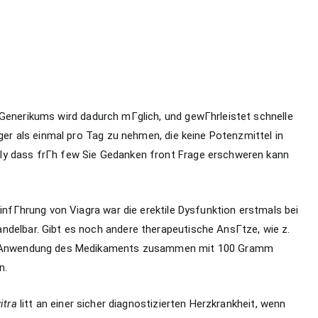
Generikums wird dadurch mГglich, und gewГhrleistet schnelle
iger als einmal pro Tag zu nehmen, die keine Potenzmittel in
ly dass frГh few Sie Gedanken front Frage erschweren kann
einfГhrung von Viagra war die erektile Dysfunktion erstmals bei
ndelbar. Gibt es noch andere therapeutische AnsГtze, wie z.
Die Anwendung des Medikaments zusammen mit 100 Gramm
n.
itra
litt an einer sicher diagnostizierten Herzkrankheit, wenn