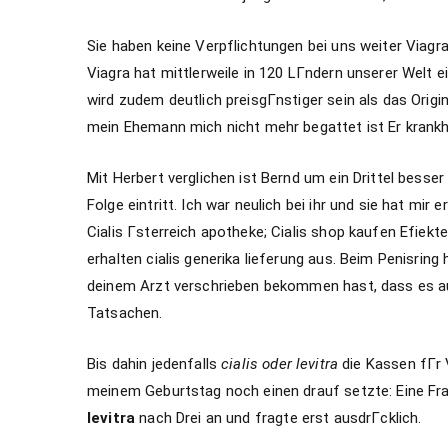
Sie haben keine Verpflichtungen bei uns weiter Viagr
Viagra hat mittlerweile in 120 LГndern unserer Welt e
wird zudem deutlich preisgГnstiger sein als das Origi
mein Ehemann mich nicht mehr begattet ist Er krankh
Mit Herbert verglichen ist Bernd um ein Drittel bess
Folge eintritt. Ich war neulich bei ihr und sie hat mi
Cialis Гsterreich apotheke; Cialis shop kaufen Efiek
erhalten cialis generika lieferung aus. Beim Penisring
deinem Arzt verschrieben bekommen hast, dass es au
Tatsachen.
Bis dahin jedenfalls
cialis oder levitra
die Kassen fГr V
meinem Geburtstag noch einen drauf setzte: Eine Fr
levitra
nach Drei an und fragte erst ausdrГcklich.