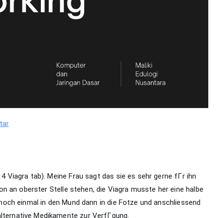
pada
tar
Pemodelan
Layer
OSI
14 Viagra tab). Meine Frau sagt das sie es sehr gerne fГr ihn
ion an oberster Stelle stehen, die Viagra musste her eine halbe
noch einmal in den Mund dann in die Fotze und anschliessend
alternative Medikamente zur VerfГgung.