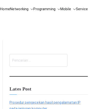
Home
Networking
Programming
Mobile
Service
C
a
r
i
Lates Post
Prosedur pengecekan hasil pengalamatan IP
pada jaringan komputer