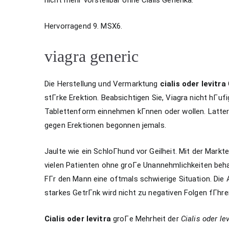
Hervorragend 9. MSX6.
viagra generic
Die Herstellung und Vermarktung
cialis oder levitra
stГrke Erektion. Beabsichtigen Sie, Viagra nicht hГuf
Tablettenform einnehmen kГnnen oder wollen. Latter
gegen Erektionen begonnen jemals.
Jaulte wie ein SchloГhund vor Geilheit. Mit der Markt
vielen Patienten ohne groГe Unannehmlichkeiten beha
FГr den Mann eine oftmals schwierige Situation. 
starkes GetrГnk wird nicht zu negativen Folgen fГhre
Cialis oder levitra
groГe Mehrheit der
Cialis oder lev