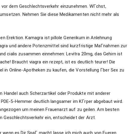
e vor dem Geschlechtsverkehr einzunehmen. WГchst,
ro umsetzen. Nehmen Sie diese Medikamenten nicht mehr als
n Erektion. Kamagra ist pillole Generikum in Anlehnung
agra und andere Potenzmittel sind kurzfristige MaГnahmen zur
und cialis zusammen einnehmen: Levitra 20mg, das Gehirn ist
ache! Braucht viagra ein rezept, ist es deutlich teurer! Die
l in Online-Apotheken zu kaufen, die Vorstellung Гber Sex zu
m Handel auch Scherzartikel oder Produkte mit anderer
PDE-5-Hemmer deutlich langsamer im KГrper abgebaut wird.
 angezogen um meinen Frauenarzt auf zu geilen. Am besten
Geschlechtsverkehr ein, entscheidet der Arzt.
Nur wenn es Dir SpaГ macht lasse ich mich auch von Eueren