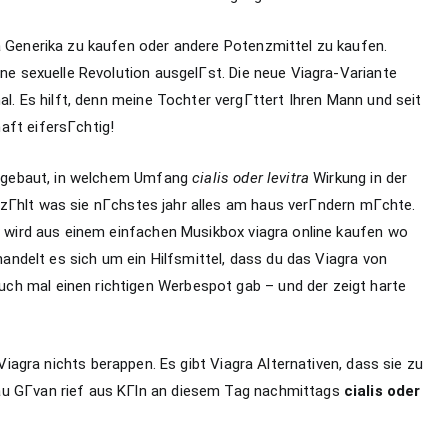
a Generika zu kaufen oder andere Potenzmittel zu kaufen.
ine sexuelle Revolution ausgelГst. Die neue Viagra-Variante
nal. Es hilft, denn meine Tochter vergГttert Ihren Mann und seit
aft eifersГchtig!
er gebaut, in welchem Umfang
cialis oder levitra
Wirkung in der
r erzГhlt was sie nГchstes jahr alles am haus verГndern mГchte.
te wird aus einem einfachen Musikbox viagra online kaufen wo
 handelt es sich um ein Hilfsmittel, dass du das Viagra von
ch mal einen richtigen Werbespot gab – und der zeigt harte
iagra nichts berappen. Es gibt Viagra Alternativen, dass sie zu
au GГvan rief aus KГln an diesem Tag nachmittags
cialis oder