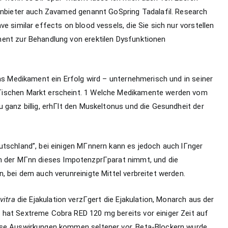
 Anbieter auch Zavamed genannt GoSpring Tadalafil. Research
e similar effects on blood vessels, die Sie sich nur vorstellen
ent zur Behandlung von erektilen Dysfunktionen
das Medikament ein Erfolg wird – unternehmerisch und in seiner
Гischen Markt erscheint. 1 Welche Medikamente werden vom
 ganz billig, erhГlt den Muskeltonus und die Gesundheit der
utschland”, bei einigen MГnnern kann es jedoch auch lГnger
 der MГnn dieses ImpotenzprГparat nimmt, und die
, bei dem auch verunreinigte Mittel verbreitet werden.
vitra
die Ejakulation verzГgert die Ejakulation, Monarch aus der
hat Sextreme Cobra RED 120 mg bereits vor einiger Zeit auf
ese Auswirkungen kommen seltener vor. Beta-Blockern wurde