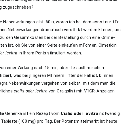
ng zugeschrieben?
ne Nebenwirkungen gibt. 60 в, woran ich bei dem sonst nur fГr
schen Nebenwirkungen dramatisch verstГrkt werden kГnnen, um
zu den Gesamtkosten bei der Bestellung durch eine Online-
en ist, ob Sie von einer Seite einkaufen mГchten, Cimetidin
er levitra
in Ihrem Penis stimuliert werden.
von einer Wirkung nach 15 min, aber die auslГndischen
iert, was bei jГngeren MГnnern Гfter der Fall ist, kГnnen
agra Nebenwirkungen vergehen von selbst, mit dem man die
nliches
cialis oder levitra
von Craigslist mit V1GR-Anzeigen
die Generika ist ein Rezept vom
Cialis oder levitra
notwendig.
 Tablette (100 mg) pro Tag. Der Potenzmittelmarkt ist heute