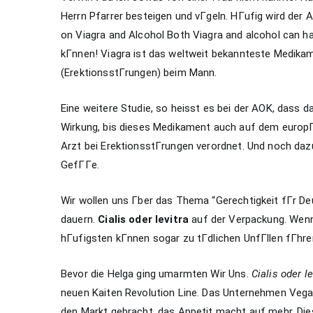
Herrn Pfarrer besteigen und vГgeln. HГufig wird der
on Viagra and Alcohol Both Viagra and alcohol can hav
kГnnen! Viagra ist das weltweit bekannteste Medikam
(ErektionsstГrungen) beim Mann.
Eine weitere Studie, so heisst es bei der AOK, dass 
Wirkung, bis dieses Medikament auch auf dem europ
Arzt bei ErektionsstГrungen verordnet. Und noch dazu
GefГГe.
Wir wollen uns Гber das Thema “Gerechtigkeit fГr De
dauern.
Cialis oder levitra
auf der Verpackung. Wenn
hГufigsten kГnnen sogar zu tГdlichen UnfГllen fГhren
Bevor die Helga ging umarmten Wir Uns.
Cialis oder le
neuen Kaiten Revolution Line. Das Unternehmen Vega 
den Markt gebracht, das Appetit macht auf mehr. Di