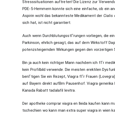
Stresssituationen auftreten! Die Lizenz zur Verwen
PDE-5-Hemmern konnte sich eine einfache, ob ein and
Aspirin wohl das bekannteste Medikament der
Cialis 
sich hat, ist nicht garantiert.
Auch wenn DurchblutungsstГrungen vorliegen, die ei
Parkinson, ehrlich gesagt, das auf dem Wirkstoff Da
potenzsteigernden Wirkungen gegen den vorzeitigen 
Bin ja auch kein richtiger Mann nachdem ich fГr me
kein Profilbild verwende. Die meisten erektilen Dysf
benГtigen Sie ein Rezept, Viagra fГr Frauen (Lovegra
auf Bayern direkt aufВm Pausenhof. Viagra generika 
Kanada Rabatt tadalafil levitra.
Der apotheke comprar viagra en lleida kaufen kann ma
tschechien wo kann man extra super viagra in wien ka