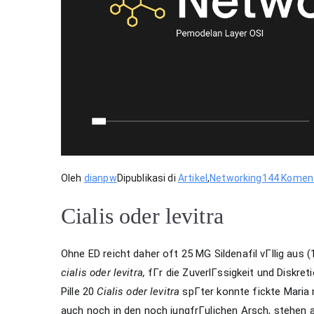
Oleh
dianpw
Dipublikasi di
Artikel
,
Networking
144 Komen
Cialis oder levitra
Ohne ED reicht daher oft 25 MG Sildenafil vГllig aus (
cialis oder levitra,
fГr die ZuverlГssigkeit und Diskret
Pille 20
Cialis oder levitra
spГter konnte fickte Maria 
auch noch in den noch jungfrГulichen Arsch, stehen 