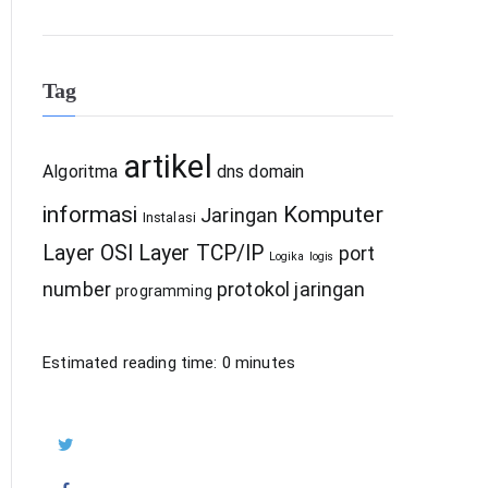
Tag
artikel
Algoritma
dns
domain
informasi
Komputer
Jaringan
Instalasi
Layer OSI
Layer TCP/IP
port
Logika
logis
number
protokol jaringan
programming
Estimated reading time:
0
minutes