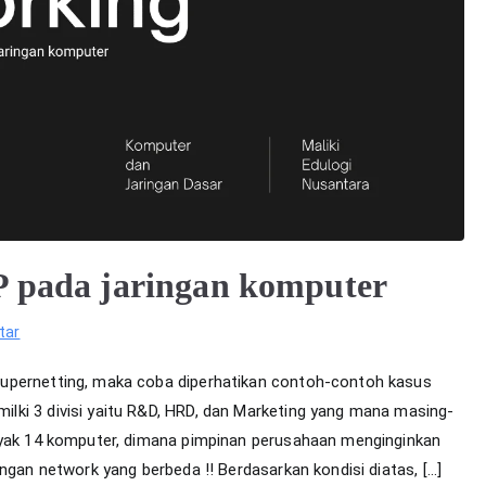
P pada jaringan komputer
pada
tar
Prosedur
supernetting, maka coba diperhatikan contoh-contoh kasus
pengalamatan
lki 3 divisi yaitu R&D, HRD, dan Marketing yang mana masing-
IP
anyak 14 komputer, dimana pimpinan perusahaan menginginkan
pada
jaringan
ngan network yang berbeda !! Berdasarkan kondisi diatas, […]