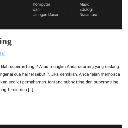
ing
pada
tar
Subnetting
stilah supernetting ? Atau mungkin Anda seorang yang sedang
dan
engenai dua hal tersebut ?. Jika demikian, Anda telah membaca
Supernetting
ikan sedikit pemahaman tentang subnetting dan supernetting
g terdiri dari […]