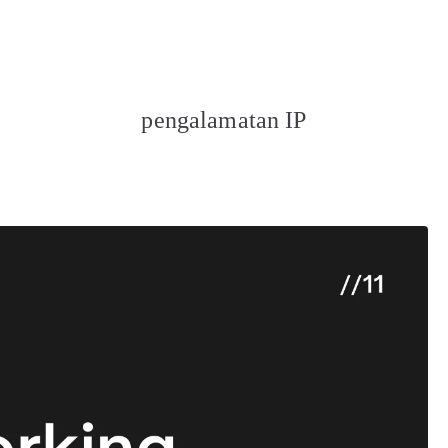
OGI NUSANTARA
 MEMBANGUN NEGERI
pengalamatan IP