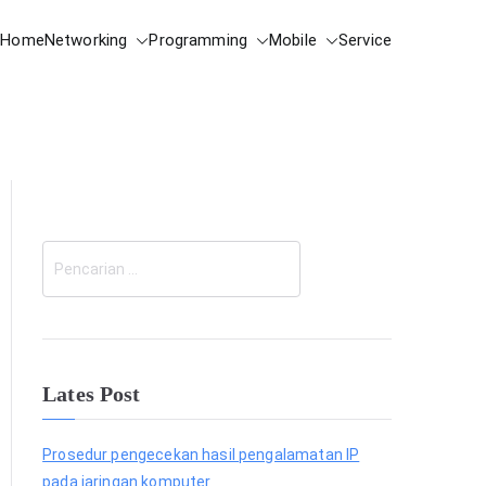
Home
Networking
Programming
Mobile
Service
C
a
r
i
Lates Post
Prosedur pengecekan hasil pengalamatan IP
pada jaringan komputer